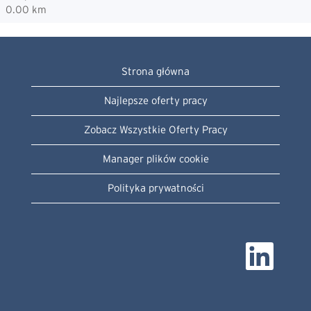
0.00 km
Strona główna
Najlepsze oferty pracy
Zobacz Wszystkie Oferty Pracy
Manager plików cookie
Polityka prywatności
O
t
w
i
e
r
a